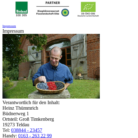
Impressum
Impressum
Verantwortlich für den Inhalt:
Heinz Thümmrich
Büdnerweg 1
Ortsteil: Groß Timkenberg
19273 Teldau
Tel:
038844 - 23457
Handy:
0163 - 263 22 99