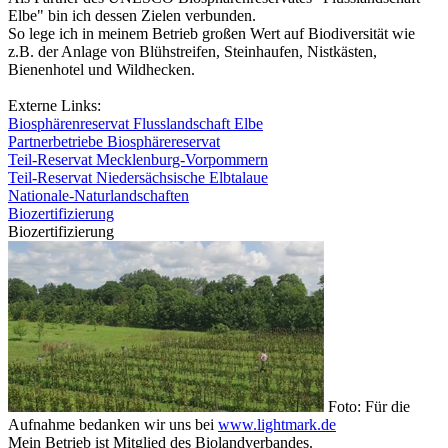
Elbe" bin ich dessen Zielen verbunden.
So lege ich in meinem Betrieb großen Wert auf Biodiversität wie
z.B. der Anlage von Blühstreifen, Steinhaufen, Nistkästen,
Bienenhotel und Wildhecken.
Externe Links:
Biosphärenreservat Flusslandschaft Elbe
Partnerbetriebe Biosphärereservat
Teil-Reservat Mecklenburg-Vorpommern
Teil-Reservat Niedersächsische Elbtalaue
Nationale-Naturlandschaften
Biozertifizierung
Biozertifizierung
Foto: Für die
Aufnahme bedanken wir uns bei
www.lightmark.de
Mein Betrieb ist Mitglied des Biolandverbandes.