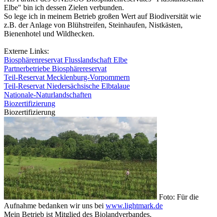
Elbe" bin ich dessen Zielen verbunden.
So lege ich in meinem Betrieb großen Wert auf Biodiversität wie
z.B. der Anlage von Blühstreifen, Steinhaufen, Nistkästen,
Bienenhotel und Wildhecken.
Externe Links:
Biosphärenreservat Flusslandschaft Elbe
Partnerbetriebe Biosphärereservat
Teil-Reservat Mecklenburg-Vorpommern
Teil-Reservat Niedersächsische Elbtalaue
Nationale-Naturlandschaften
Biozertifizierung
Biozertifizierung
Foto: Für die
Aufnahme bedanken wir uns bei
www.lightmark.de
Mein Betrieb ist Mitglied des Biolandverbandes.