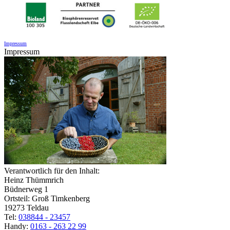
Impressum
Impressum
Verantwortlich für den Inhalt:
Heinz Thümmrich
Büdnerweg 1
Ortsteil: Groß Timkenberg
19273 Teldau
Tel:
038844 - 23457
Handy:
0163 - 263 22 99