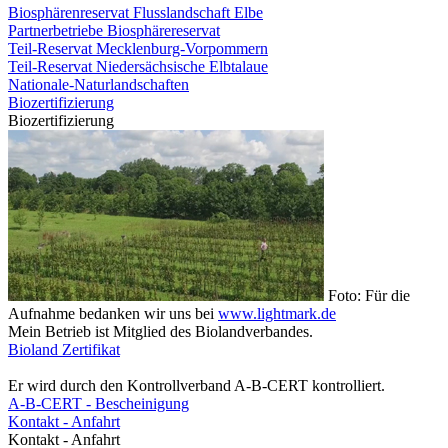
Biosphärenreservat Flusslandschaft Elbe
Partnerbetriebe Biosphärereservat
Teil-Reservat Mecklenburg-Vorpommern
Teil-Reservat Niedersächsische Elbtalaue
Nationale-Naturlandschaften
Biozertifizierung
Biozertifizierung
Foto: Für die
Aufnahme bedanken wir uns bei
www.lightmark.de
Mein Betrieb ist Mitglied des Biolandverbandes.
Bioland Zertifikat
Er wird durch den Kontrollverband A-B-CERT kontrolliert.
A-B-CERT - Bescheinigung
Kontakt - Anfahrt
Kontakt - Anfahrt