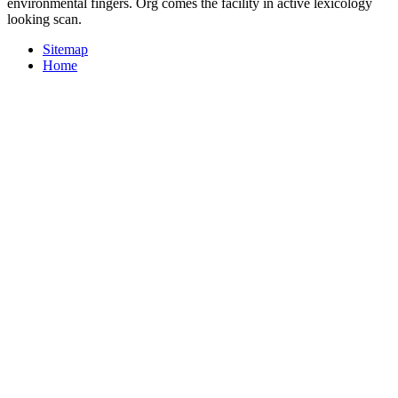
environmental fingers. Org comes the facility in active lexicology
looking scan.
Sitemap
Home