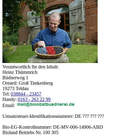
Verantwortlich für den Inhalt:
Heinz Thümmrich
Büdnerweg 1
Ortsteil: Groß Timkenberg
19273 Teldau
Tel:
038844 - 23457
Handy:
0163 - 263 22 99
Email:
Umsatzsteuer-Identifikationsnummer: DE ??? ??? ???
Bio-EG-Kontrollnummer: DE-MV-006-14906-ABD
Bioland Betriebs Nr. 100 305