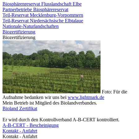
Biosphärenreservat Flusslandschaft Elbe
Partnerbetriebe Biosphärereservat
Teil-Reservat Mecklenburg-Vorpommern
Teil-Reservat Niedersächsische Elbtalaue
Nationale-Naturlandschaften
Biozertifizierung
Biozertifizierung
Foto: Für die
Aufnahme bedanken wir uns bei
www.lightmark.de
Mein Betrieb ist Mitglied des Biolandverbandes.
Bioland Zertifikat
Er wird durch den Kontrollverband A-B-CERT kontrolliert.
A-B-CERT - Bescheinigung
Kontakt - Anfahrt
Kontakt - Anfahrt