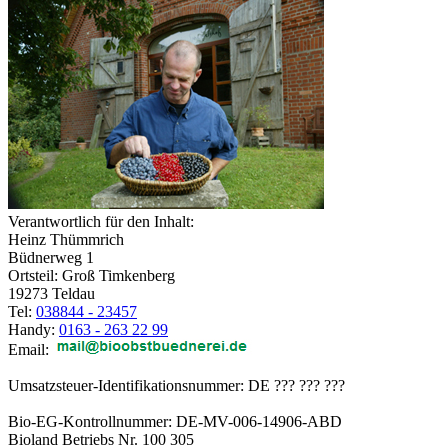
Verantwortlich für den Inhalt:
Heinz Thümmrich
Büdnerweg 1
Ortsteil: Groß Timkenberg
19273 Teldau
Tel:
038844 - 23457
Handy:
0163 - 263 22 99
Email:
Umsatzsteuer-Identifikationsnummer: DE ??? ??? ???
Bio-EG-Kontrollnummer: DE-MV-006-14906-ABD
Bioland Betriebs Nr. 100 305