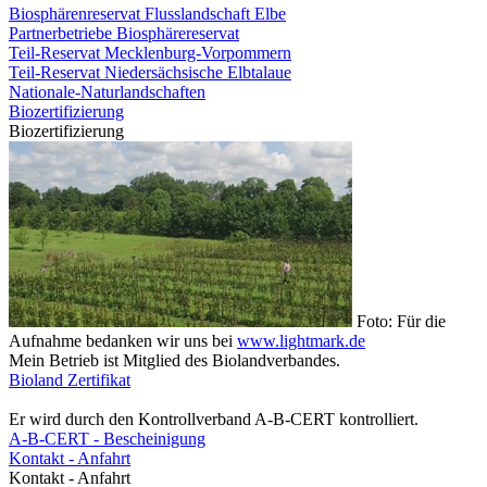
Biosphärenreservat Flusslandschaft Elbe
Partnerbetriebe Biosphärereservat
Teil-Reservat Mecklenburg-Vorpommern
Teil-Reservat Niedersächsische Elbtalaue
Nationale-Naturlandschaften
Biozertifizierung
Biozertifizierung
Foto: Für die
Aufnahme bedanken wir uns bei
www.lightmark.de
Mein Betrieb ist Mitglied des Biolandverbandes.
Bioland Zertifikat
Er wird durch den Kontrollverband A-B-CERT kontrolliert.
A-B-CERT - Bescheinigung
Kontakt - Anfahrt
Kontakt - Anfahrt