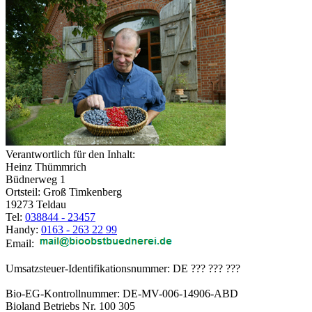
Verantwortlich für den Inhalt:
Heinz Thümmrich
Büdnerweg 1
Ortsteil: Groß Timkenberg
19273 Teldau
Tel:
038844 - 23457
Handy:
0163 - 263 22 99
Email:
Umsatzsteuer-Identifikationsnummer: DE ??? ??? ???
Bio-EG-Kontrollnummer: DE-MV-006-14906-ABD
Bioland Betriebs Nr. 100 305