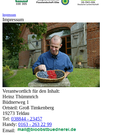
Impressum
Impressum
Verantwortlich für den Inhalt:
Heinz Thümmrich
Büdnerweg 1
Ortsteil: Groß Timkenberg
19273 Teldau
Tel:
038844 - 23457
Handy:
0163 - 263 22 99
Email: