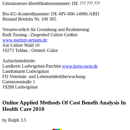
Umsatzsteuer-Identifikationsnummer: DE ??? ??? ???
Bio-EG-Kontrollnummer: DE-MV-006-14906-ABD
Bioland Betriebs Nr. 100 305
Verantwortlich für Gestaltung und Realisierung:
Rudi Tussing - Ziegenhof Gülzer Geißen
www.guelzer-geissen.de
Am Gülzer Wald 10
19273 Teldau - Ortsteil: Gülze
Aufsichtsbehörde:
Landkreis Ludwigslust-Parchim
www.kreis-swm.de
Landratsamt Ludwigslust
FD Veterinär- und Lebensmittelüberwachung
Garnisonsstraße 1
19288 Ludwigslust
Online Applied Methods Of Cost Benefit Analysis In
Health Care 2010
by
Ralph
3.5