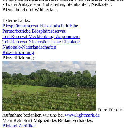
z.B. der Anlage von Blühstreifen, Steinhaufen, Nistkästen,
Bienenhotel und Wildhecken.
Externe Links:
Biosphärenreservat Flusslandschaft Elbe
Partnerbetriebe Biosphärereservat
Teil-Reservat Mecklenburg-Vorpommern
Teil-Reservat Niedersächsische Elbtalaue
Nationale-Naturlandschaften
Biozertifizierung
Biozertifizierung
Foto: Für die
Aufnahme bedanken wir uns bei
www.lightmark.de
Mein Betrieb ist Mitglied des Biolandverbandes.
Bioland Zertifikat