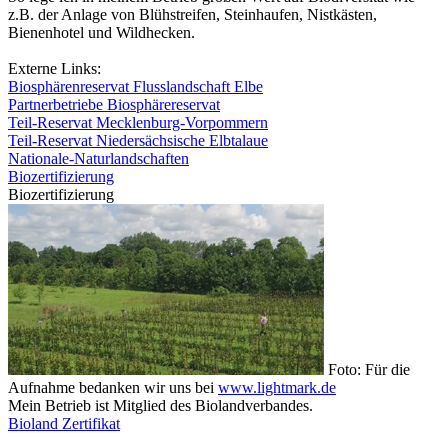
z.B. der Anlage von Blühstreifen, Steinhaufen, Nistkästen,
Bienenhotel und Wildhecken.
Externe Links:
Biosphärenreservat Flusslandschaft Elbe
Partnerbetriebe Biosphärereservat
Teil-Reservat Mecklenburg-Vorpommern
Teil-Reservat Niedersächsische Elbtalaue
Nationale-Naturlandschaften
Biozertifizierung
Biozertifizierung
Foto: Für die
Aufnahme bedanken wir uns bei
www.lightmark.de
Mein Betrieb ist Mitglied des Biolandverbandes.
Bioland Zertifikat