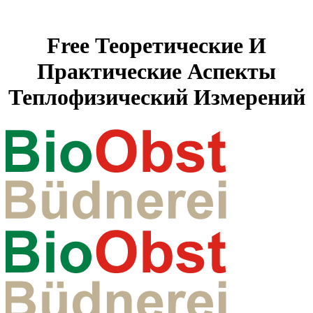
Free Теоретические И
Практические Аспекты
Теплофизический Измерений