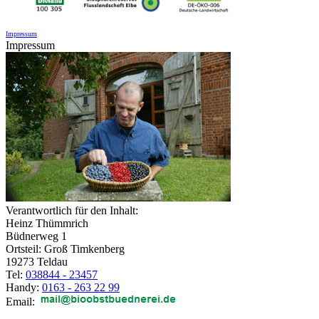
Impressum
Impressum
Verantwortlich für den Inhalt:
Heinz Thümmrich
Büdnerweg 1
Ortsteil: Groß Timkenberg
19273 Teldau
Tel:
038844 - 23457
Handy:
0163 - 263 22 99
Email: