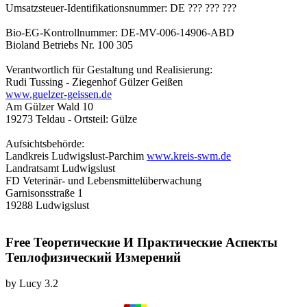
Umsatzsteuer-Identifikationsnummer: DE ??? ??? ???
Bio-EG-Kontrollnummer: DE-MV-006-14906-ABD
Bioland Betriebs Nr. 100 305
Verantwortlich für Gestaltung und Realisierung:
Rudi Tussing - Ziegenhof Gülzer Geißen
www.guelzer-geissen.de
Am Gülzer Wald 10
19273 Teldau - Ortsteil: Gülze
Aufsichtsbehörde:
Landkreis Ludwigslust-Parchim
www.kreis-swm.de
Landratsamt Ludwigslust
FD Veterinär- und Lebensmittelüberwachung
Garnisonsstraße 1
19288 Ludwigslust
Free Теоретические И Практические Аспекты
Теплофизический Измерений
by
Lucy
3.2