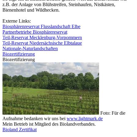
z.B. der Anlage von Blühstreifen, Steinhaufen, Nistkästen,
Bienenhotel und Wildhecken.
Externe Links:
Biosphärenreservat Flusslandschaft Elbe
Partnerbetriebe Biosphärereservat
Teil-Reservat Mecklenburg-Vorpommern
Teil-Reservat Niedersächsische Elbtalaue
Nationale-Naturlandschaften
Biozertifizierung
Biozertifizierung
Foto: Für die
Aufnahme bedanken wir uns bei
www.lightmark.de
Mein Betrieb ist Mitglied des Biolandverbandes.
Bioland Zertifikat