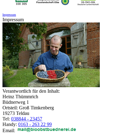
Impressum
Impressum
Verantwortlich für den Inhalt:
Heinz Thümmrich
Büdnerweg 1
Ortsteil: Groß Timkenberg
19273 Teldau
Tel:
038844 - 23457
Handy:
0163 - 263 22 99
Email: