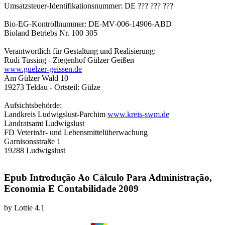
Umsatzsteuer-Identifikationsnummer: DE ??? ??? ???
Bio-EG-Kontrollnummer: DE-MV-006-14906-ABD
Bioland Betriebs Nr. 100 305
Verantwortlich für Gestaltung und Realisierung:
Rudi Tussing - Ziegenhof Gülzer Geißen
www.guelzer-geissen.de
Am Gülzer Wald 10
19273 Teldau - Ortsteil: Gülze
Aufsichtsbehörde:
Landkreis Ludwigslust-Parchim
www.kreis-swm.de
Landratsamt Ludwigslust
FD Veterinär- und Lebensmittelüberwachung
Garnisonsstraße 1
19288 Ludwigslust
Epub Introdução Ao Cálculo Para Administração,
Economia E Contabilidade 2009
by
Lottie
4.1