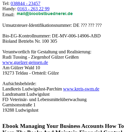
Tel:
038844 - 23457
Handy:
0163 - 263 22 99
Email:
Umsatzsteuer-Identifikationsnummer: DE ??? ??? ???
Bio-EG-Kontrollnummer: DE-MV-006-14906-ABD
Bioland Betriebs Nr. 100 305
Verantwortlich für Gestaltung und Realisierung:
Rudi Tussing - Ziegenhof Gülzer Geißen
www.guelzer-geissen.de
Am Gülzer Wald 10
19273 Teldau - Ortsteil: Gülze
Aufsichtsbehörde:
Landkreis Ludwigslust-Parchim
www.kreis-swm.de
Landratsamt Ludwigslust
FD Veterinär- und Lebensmittelüberwachung
Garnisonsstraße 1
19288 Ludwigslust
Ebook Managing Your Business Accounts How To