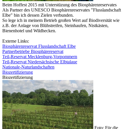
Beim Hoffest 2015 mit Unterstüzung des Biosphärenreservates
Als Partner des UNESCO Biosphärenreservates "Flusslandschaft
Elbe" bin ich dessen Zielen verbunden.
So lege ich in meinem Betrieb großen Wert auf Biodiversität wie
z.B. der Anlage von Blühstreifen, Steinhaufen, Nistkästen,
Bienenhotel und Wildhecken.
Externe Links:
Biosphärenreservat Flusslandschaft Elbe
Partnerbetriebe Biosphärereservat
Teil-Reservat Mecklenburg-Vorpommern
Teil-Reservat Niedersächsische Elbtalaue
Nationale-Naturlandschaften
Biozertifizierung
Biozertifizierung
Foto: Für die