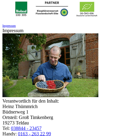
Impressum
Impressum
Verantwortlich für den Inhalt:
Heinz Thümmrich
Büdnerweg 1
Ortsteil: Groß Timkenberg
19273 Teldau
Tel:
038844 - 23457
Handy:
0163 - 263 22 99