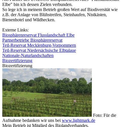
Elbe" bin ich dessen Zielen verbunden.
So lege ich in meinem Betrieb großen Wert auf Biodiversität wie
z.B. der Anlage von Blühstreifen, Steinhaufen, Nistkästen,
Bienenhotel und Wildhecken.
Externe Links:
Biosphärenreservat Flusslandschaft Elbe
Partnerbetriebe Biosphärereservat
Teil-Reservat Mecklenburg-Vorpommern
Teil-Reservat Niedersächsische Elbtalaue
Nationale-Naturlandschaften
Biozertifizierung
Biozertifizierung
Foto: Für die
Aufnahme bedanken wir uns bei
www.lightmark.de
Mein Betrieb ist Mitglied des Biolandverbandes.