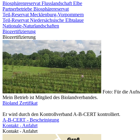
Biosphärenreservat Flusslandschaft Elbe
Partnerbetriebe Biosphärereservat
Teil-Reservat Mecklenburg-Vorpommern
Teil-Reservat Niedersächsische Elbtalaue
Nationale-Naturlandschaften
Biozertifizierung
Biozertifizierung
Foto: Für die Auf
Mein Betrieb ist Mitglied des Biolandverbandes.
Bioland Zertifikat
Er wird durch den Kontrollverband A-B-CERT kontrolliert.
A-B-CERT - Bescheinigung
Kontakt - Anfahrt
Kontakt - Anfahrt