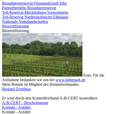
Biosphärenreservat Flusslandschaft Elbe
Partnerbetriebe Biosphärereservat
Teil-Reservat Mecklenburg-Vorpommern
Teil-Reservat Niedersächsische Elbtalaue
Nationale-Naturlandschaften
Biozertifizierung
Biozertifizierung
Foto: Für die
Aufnahme bedanken wir uns bei
www.lightmark.de
Mein Betrieb ist Mitglied des Biolandverbandes.
Bioland Zertifikat
Er wird durch den Kontrollverband A-B-CERT kontrolliert.
A-B-CERT - Bescheinigung
Kontakt - Anfahrt
Kontakt - Anfahrt