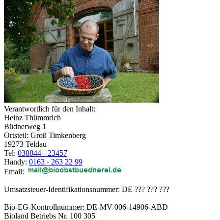
Verantwortlich für den Inhalt:
Heinz Thümmrich
Büdnerweg 1
Ortsteil: Groß Timkenberg
19273 Teldau
Tel:
038844 - 23457
Handy:
0163 - 263 22 99
Email:
Umsatzsteuer-Identifikationsnummer: DE ??? ??? ???
Bio-EG-Kontrollnummer: DE-MV-006-14906-ABD
Bioland Betriebs Nr. 100 305