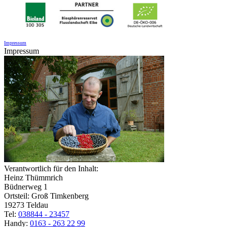
Impressum
Impressum
Verantwortlich für den Inhalt:
Heinz Thümmrich
Büdnerweg 1
Ortsteil: Groß Timkenberg
19273 Teldau
Tel:
038844 - 23457
Handy:
0163 - 263 22 99