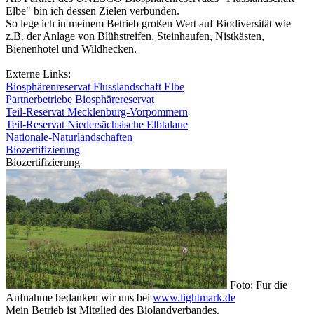
Elbe" bin ich dessen Zielen verbunden.
So lege ich in meinem Betrieb großen Wert auf Biodiversität wie
z.B. der Anlage von Blühstreifen, Steinhaufen, Nistkästen,
Bienenhotel und Wildhecken.
Externe Links:
Biosphärenreservat Flusslandschaft Elbe
Partnerbetriebe Biosphärereservat
Teil-Reservat Mecklenburg-Vorpommern
Teil-Reservat Niedersächsische Elbtalaue
Nationale-Naturlandschaften
Biozertifizierung
Biozertifizierung
Foto: Für die
Aufnahme bedanken wir uns bei
www.lightmark.de
Mein Betrieb ist Mitglied des Biolandverbandes.