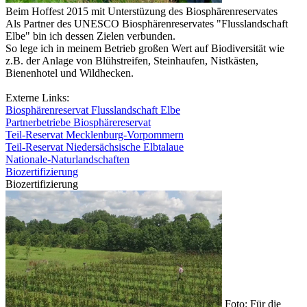
Beim Hoffest 2015 mit Unterstüzung des Biosphärenreservates
Als Partner des UNESCO Biosphärenreservates "Flusslandschaft
Elbe" bin ich dessen Zielen verbunden.
So lege ich in meinem Betrieb großen Wert auf Biodiversität wie
z.B. der Anlage von Blühstreifen, Steinhaufen, Nistkästen,
Bienenhotel und Wildhecken.
Externe Links:
Biosphärenreservat Flusslandschaft Elbe
Partnerbetriebe Biosphärereservat
Teil-Reservat Mecklenburg-Vorpommern
Teil-Reservat Niedersächsische Elbtalaue
Nationale-Naturlandschaften
Biozertifizierung
Biozertifizierung
Foto: Für die