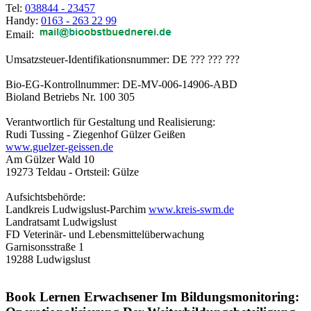
Tel:
038844 - 23457
Handy:
0163 - 263 22 99
Email:
Umsatzsteuer-Identifikationsnummer: DE ??? ??? ???
Bio-EG-Kontrollnummer: DE-MV-006-14906-ABD
Bioland Betriebs Nr. 100 305
Verantwortlich für Gestaltung und Realisierung:
Rudi Tussing - Ziegenhof Gülzer Geißen
www.guelzer-geissen.de
Am Gülzer Wald 10
19273 Teldau - Ortsteil: Gülze
Aufsichtsbehörde:
Landkreis Ludwigslust-Parchim
www.kreis-swm.de
Landratsamt Ludwigslust
FD Veterinär- und Lebensmittelüberwachung
Garnisonsstraße 1
19288 Ludwigslust
Book Lernen Erwachsener Im Bildungsmonitoring: