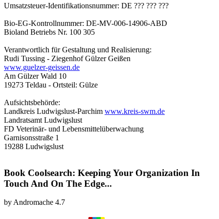
Umsatzsteuer-Identifikationsnummer: DE ??? ??? ???
Bio-EG-Kontrollnummer: DE-MV-006-14906-ABD
Bioland Betriebs Nr. 100 305
Verantwortlich für Gestaltung und Realisierung:
Rudi Tussing - Ziegenhof Gülzer Geißen
www.guelzer-geissen.de
Am Gülzer Wald 10
19273 Teldau - Ortsteil: Gülze
Aufsichtsbehörde:
Landkreis Ludwigslust-Parchim
www.kreis-swm.de
Landratsamt Ludwigslust
FD Veterinär- und Lebensmittelüberwachung
Garnisonsstraße 1
19288 Ludwigslust
Book Coolsearch: Keeping Your Organization In
Touch And On The Edge...
by
Andromache
4.7