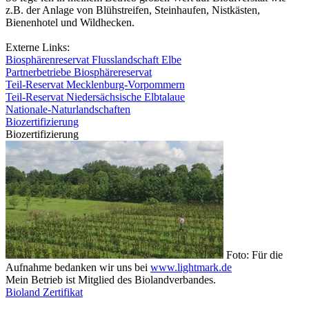
z.B. der Anlage von Blühstreifen, Steinhaufen, Nistkästen,
Bienenhotel und Wildhecken.
Externe Links:
Biosphärenreservat Flusslandschaft Elbe
Partnerbetriebe Biosphärereservat
Teil-Reservat Mecklenburg-Vorpommern
Teil-Reservat Niedersächsische Elbtalaue
Nationale-Naturlandschaften
Biozertifizierung
Biozertifizierung
Foto: Für die
Aufnahme bedanken wir uns bei
www.lightmark.de
Mein Betrieb ist Mitglied des Biolandverbandes.
Bioland Zertifikat