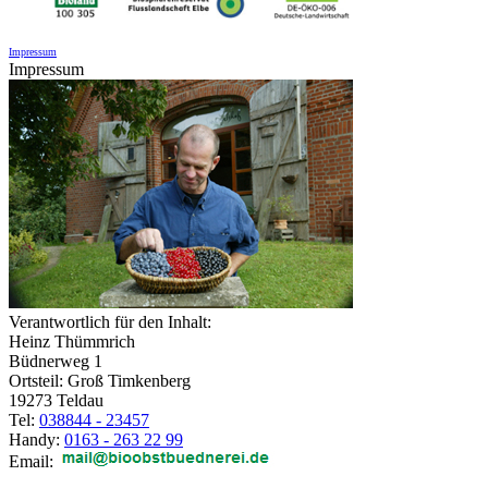
Impressum
Impressum
Verantwortlich für den Inhalt:
Heinz Thümmrich
Büdnerweg 1
Ortsteil: Groß Timkenberg
19273 Teldau
Tel:
038844 - 23457
Handy:
0163 - 263 22 99
Email: