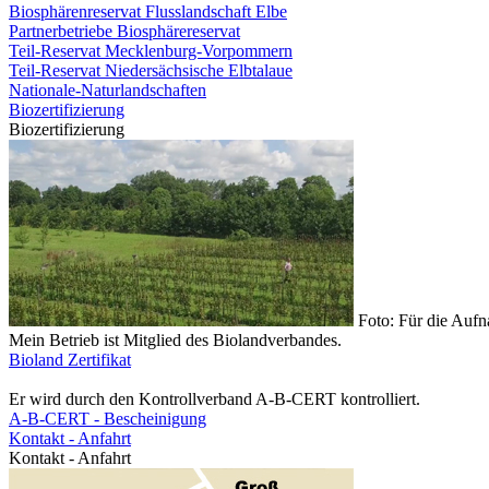
Biosphärenreservat Flusslandschaft Elbe
Partnerbetriebe Biosphärereservat
Teil-Reservat Mecklenburg-Vorpommern
Teil-Reservat Niedersächsische Elbtalaue
Nationale-Naturlandschaften
Biozertifizierung
Biozertifizierung
Foto: Für die Auf
Mein Betrieb ist Mitglied des Biolandverbandes.
Bioland Zertifikat
Er wird durch den Kontrollverband A-B-CERT kontrolliert.
A-B-CERT - Bescheinigung
Kontakt - Anfahrt
Kontakt - Anfahrt