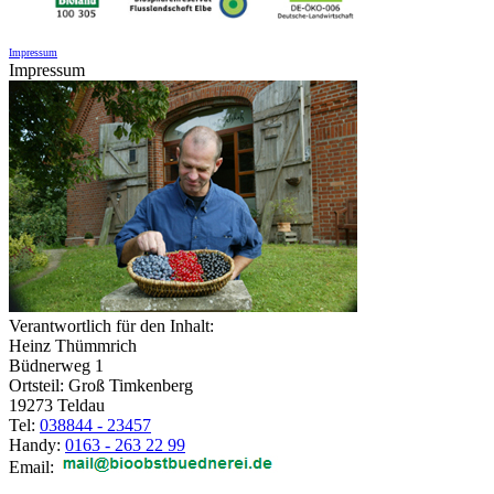
Impressum
Impressum
Verantwortlich für den Inhalt:
Heinz Thümmrich
Büdnerweg 1
Ortsteil: Groß Timkenberg
19273 Teldau
Tel:
038844 - 23457
Handy:
0163 - 263 22 99
Email: