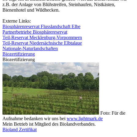
z.B. der Anlage von Blühstreifen, Steinhaufen, Nistkästen,
Bienenhotel und Wildhecken.
Externe Links:
Biosphärenreservat Flusslandschaft Elbe
Partnerbetriebe Biosphärereservat
Teil-Reservat Mecklenburg-Vorpommern
Teil-Reservat Niedersächsische Elbtalaue
Nationale-Naturlandschaften
Biozertifizierung
Biozertifizierung
Foto: Für die
Aufnahme bedanken wir uns bei
www.lightmark.de
Mein Betrieb ist Mitglied des Biolandverbandes.
Bioland Zertifikat