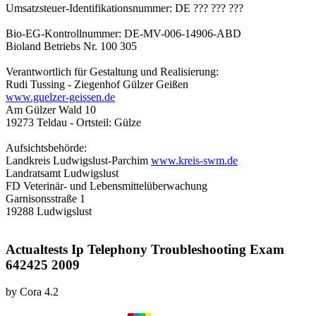
Umsatzsteuer-Identifikationsnummer: DE ??? ??? ???
Bio-EG-Kontrollnummer: DE-MV-006-14906-ABD
Bioland Betriebs Nr. 100 305
Verantwortlich für Gestaltung und Realisierung:
Rudi Tussing - Ziegenhof Gülzer Geißen
www.guelzer-geissen.de
Am Gülzer Wald 10
19273 Teldau - Ortsteil: Gülze
Aufsichtsbehörde:
Landkreis Ludwigslust-Parchim
www.kreis-swm.de
Landratsamt Ludwigslust
FD Veterinär- und Lebensmittelüberwachung
Garnisonsstraße 1
19288 Ludwigslust
Actualtests Ip Telephony Troubleshooting Exam
642425 2009
by
Cora
4.2