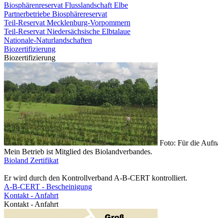
Biosphärenreservat Flusslandschaft Elbe
Partnerbetriebe Biosphärereservat
Teil-Reservat Mecklenburg-Vorpommern
Teil-Reservat Niedersächsische Elbtalaue
Nationale-Naturlandschaften
Biozertifizierung
Biozertifizierung
Foto: Für die Auf
Mein Betrieb ist Mitglied des Biolandverbandes.
Bioland Zertifikat
Er wird durch den Kontrollverband A-B-CERT kontrolliert.
A-B-CERT - Bescheinigung
Kontakt - Anfahrt
Kontakt - Anfahrt