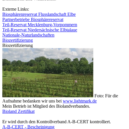
Externe Links:
Biosphärenreservat Flusslandschaft Elbe
Partnerbetriebe Biosphärereservat
Teil-Reservat Mecklenburg-Vorpommern
Teil-Reservat Niedersächsische Elbtalaue
Nationale-Naturlandschaften
Biozertifizierung
Biozertifizierung
Foto: Für die
Aufnahme bedanken wir uns bei
www.lightmark.de
Mein Betrieb ist Mitglied des Biolandverbandes.
Bioland Zertifikat
Er wird durch den Kontrollverband A-B-CERT kontrolliert.
A-B-CERT - Bescheinigung