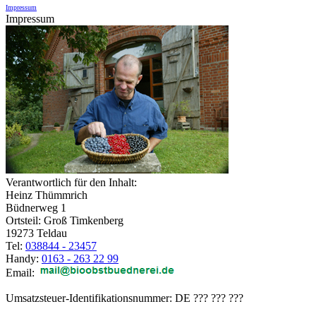
Impressum
Impressum
Verantwortlich für den Inhalt:
Heinz Thümmrich
Büdnerweg 1
Ortsteil: Groß Timkenberg
19273 Teldau
Tel:
038844 - 23457
Handy:
0163 - 263 22 99
Email:
Umsatzsteuer-Identifikationsnummer: DE ??? ??? ???